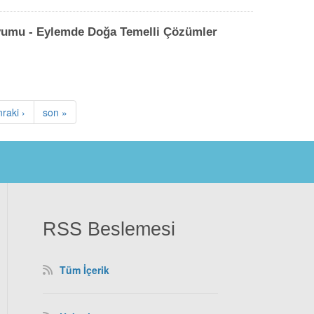
zyumu - Eylemde Doğa Temelli Çözümler
nraki1
raki ›
son
son »
RSS Beslemesi
Tüm İçerik