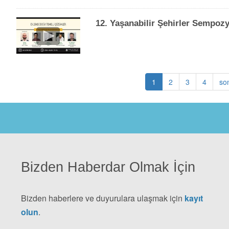
12. Yaşanabilir Şehirler Sempo
Şu
1
Sayfa
2
Sayfa
3
Sayfa
4
so
son
Sayfalama
an
kullanılan
sayfa
Bizden Haberdar Olmak İçin
Bizden haberlere ve duyurulara ulaşmak için
kayıt
olun
.