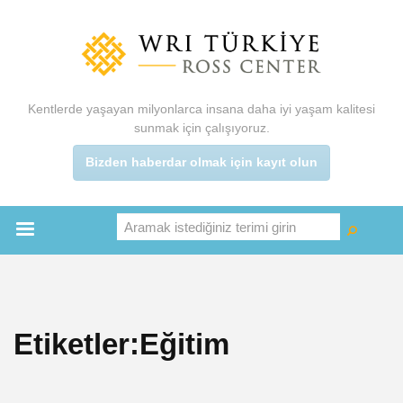
Ana
içeriğe
atla
Kentlerde yaşayan milyonlarca insana daha iyi yaşam kalitesi
sunmak için çalışıyoruz.
Bizden haberdar olmak için kayıt olun
Aramak istediğiniz terimi girin
Ara
Ara
Main
menu
Etiketler:Eğitim