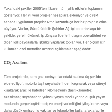
Yukarıdaki şekiller 2005'ten itibaren tüm yıllık etkilerin toplamını
gösteriyor. Her yıl yeni projeler hesaplara ekleniyor ve direkt
sahada uygulanan projeler ivme kazandıkça her bir projenin etkisi
büyüyor. Veriler, Sürdürülebilir Şehirler Ağı içinde ortaklaşa bir
şekilde, yerel hükümet, iş dünyası liderleri, ulaşım operatörleri ve
diğer ilgili paydaşlarla işbirliği yapılarak toplanıyor. Her ölçüm için
kullanılan özel metodlar üzerine açıklamalar aşağıdadır:
CO
Azaltımı:
2
Tüm projelerde, sera gazı emisyonlarındaki azalma üç şekilde
elde ediliyor: motorlu taşıt seyahatlerinden kaçınarak veya süreyi
kısaltarak araç ile katedilen kilometrenin (taşıt-kilometre)
azaltılması; seyahatlerin yüksek yayım modu yerine düşük yayım
modunda gerçekleştirilmesi; ve enerji verimliliğini iyileştirerek veya
daha düşük emisyonlu yakıtlar ve teknolojiler kullanarak araç ile