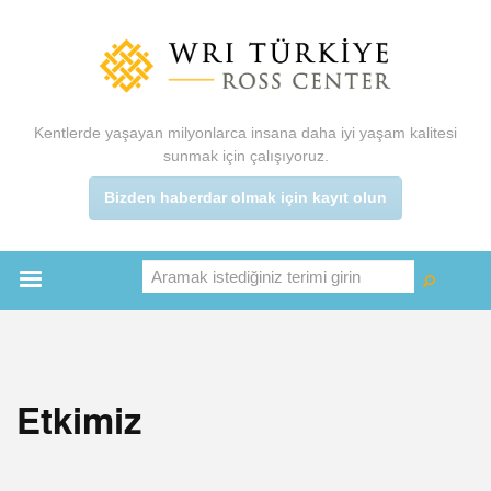
Ana
içeriğe
atla
Kentlerde yaşayan milyonlarca insana daha iyi yaşam kalitesi
sunmak için çalışıyoruz.
Bizden haberdar olmak için kayıt olun
Aramak istediğiniz terimi girin
Ara
Ara
Main
menu
Etkimiz