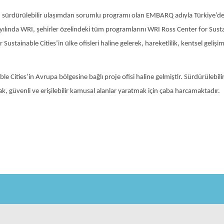
 sürdürülebilir ulaşımdan sorumlu programı olan EMBARQ adıyla Türkiye’de ç
lında WRI, şehirler özelindeki tüm programlarını WRI Ross Center for Sustai
ainable Cities’in ülke ofisleri haline gelerek, hareketlilik, kentsel gelişim, 
ties’in Avrupa bölgesine bağlı proje ofisi haline gelmiştir. Sürdürülebilir ke
ak, güvenli ve erişilebilir kamusal alanlar yaratmak için çaba harcamaktadır.