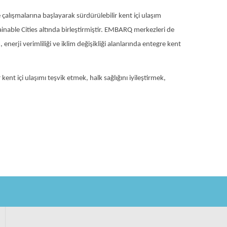
alışmalarına başlayarak sürdürülebilir kent içi ulaşım
nable Cities altında birleştirmiştir. EMBARQ merkezleri de
enerji verimliliği ve iklim değişikliği alanlarında entegre kent
nt içi ulaşımı teşvik etmek, halk sağlığını iyileştirmek,