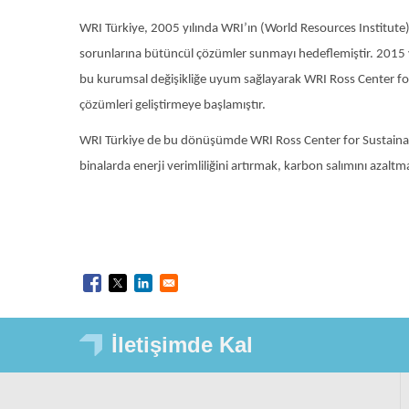
WRI Türkiye, 2005 yılında WRI’ın (World Resources Institute)
sorunlarına bütüncül çözümler sunmayı hedeflemiştir. 2015 yı
bu kurumsal değişikliğe uyum sağlayarak WRI Ross Center for Sust
çözümleri geliştirmeye başlamıştır.
WRI Türkiye de bu dönüşümde WRI Ross Center for Sustainable Ci
binalarda enerji verimliliğini artırmak, karbon salımını azaltm
İletişimde Kal