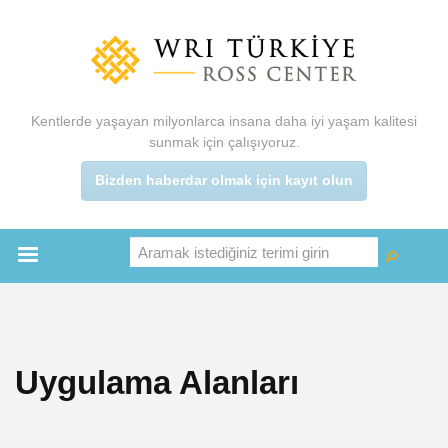
Ana
içeriğe
atla
Kentlerde yaşayan milyonlarca insana daha iyi yaşam kalitesi
sunmak için çalışıyoruz.
Bizden haberdar olmak için kayıt olun
Aramak istediğiniz terimi girin
Ara
Ara
Main
menu
Uygulama Alanları