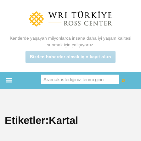
Ana
içeriğe
atla
Kentlerde yaşayan milyonlarca insana daha iyi yaşam kalitesi
sunmak için çalışıyoruz.
Bizden haberdar olmak için kayıt olun
Aramak istediğiniz terimi girin
Ara
Ara
Main
menu
Etiketler:Kartal