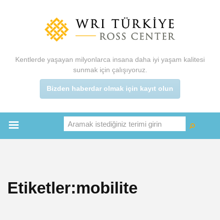
Ana
içeriğe
atla
Kentlerde yaşayan milyonlarca insana daha iyi yaşam kalitesi
sunmak için çalışıyoruz.
Bizden haberdar olmak için kayıt olun
Aramak istediğiniz terimi girin
Ara
Ara
Main
menu
Etiketler:mobilite