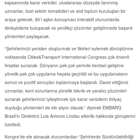
kapsamında karar vericiler, uluslararası düzeyde tanınmış
uzmanlar, özel sektör temsilcileri ve sivil toplum kuruluşları bir
araya gelecek. 80’i aşkın konuşmacı interaktif oturumlarda
dinleyicilerle buluşacak ve yenilikçi çözümler geliştirmede başarılı
yöntemleri paylaşacak.
“Şehirlerimizi yeniden oluşturmak ve fikirleri eylemek dönüştürme
noktasında Cities&Transport International Congress çok önemli
fırsatlar sunacak. Dünyanın pek çok yerinde kentsel gelişime
yönelik pek çok uygulama hayata geçirildi ve bu uygulamaların
somut ve pozitif sonuçları toplanmaya başlandı. Davet ettiğimiz
uzmanlar, kent sorunlarına yönelik teknik ve yaratıcı çözümleri
sunarak şehirlerimizi iyileştirmek için karar vericilerin ihtiyaç
duyduğu yöntemleri de ele alıyor olacak.” diyerek EMBARQ
Brasil’in Direktörü Luis Antonio Lindau etkinlik hakkında görüşlerini
özetledi.
Kongre’de ele alınacak oturumlardan “Şehirlerde Sürdürülebilirliği