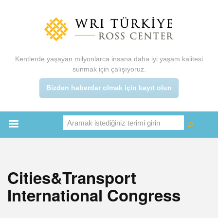
Ana
içeriğe
atla
Kentlerde yaşayan milyonlarca insana daha iyi yaşam kalitesi
sunmak için çalışıyoruz.
Bizden haberdar olmak için kayıt olun
Aramak istediğiniz terimi girin
Ara
Ara
Main
menu
Cities&Transport
International Congress