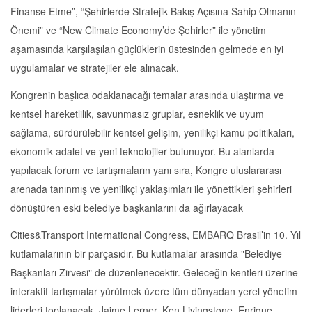
Finanse Etme”, “Şehirlerde Stratejik Bakış Açısına Sahip Olmanın
Önemi” ve “New Climate Economy’de Şehirler” ile yönetim
aşamasında karşılaşılan güçlüklerin üstesinden gelmede en iyi
uygulamalar ve stratejiler ele alınacak.
Kongrenin başlıca odaklanacağı temalar arasında ulaştırma ve
kentsel hareketlilik, savunmasız gruplar, esneklik ve uyum
sağlama, sürdürülebilir kentsel gelişim, yenilikçi kamu politikaları,
ekonomik adalet ve yeni teknolojiler bulunuyor. Bu alanlarda
yapılacak forum ve tartışmaların yanı sıra, Kongre uluslararası
arenada tanınmış ve yenilikçi yaklaşımları ile yönettikleri şehirleri
dönüştüren eski belediye başkanlarını da ağırlayacak
Cities&Transport International Congress, EMBARQ Brasil’in 10. Yıl
kutlamalarının bir parçasıdır. Bu kutlamalar arasında "Belediye
Başkanları Zirvesi" de düzenlenecektir. Geleceğin kentleri üzerine
interaktif tartışmalar yürütmek üzere tüm dünyadan yerel yönetim
liderleri toplanacak. Jaime Lerner, Ken Livingstone, Enrique