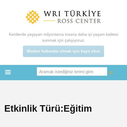
Ana
içeriğe
atla
Kentlerde yaşayan milyonlarca insana daha iyi yaşam kalitesi
sunmak için çalışıyoruz.
Bizden haberdar olmak için kayıt olun
Aramak istediğiniz terimi girin
Ara
Ara
Main
menu
Etkinlik Türü:Eğitim