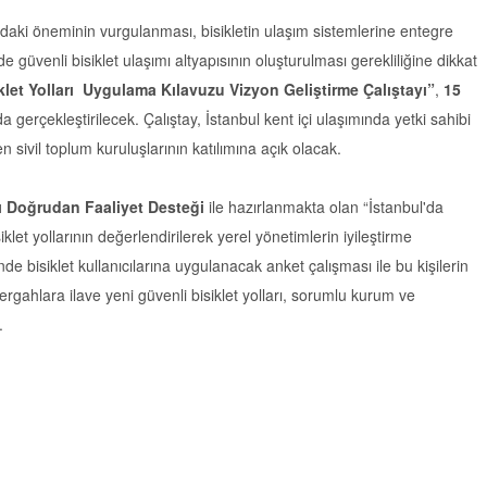
ımdaki öneminin vurgulanması, bisikletin ulaşım sistemlerine entegre
zde güvenli bisiklet ulaşımı altyapısının oluşturulması gerekliliğine dikkat
klet Yolları Uygulama Kılavuzu Vizyon Geliştirme Çalıştayı”
,
15
a gerçekleştirilecek. Çalıştay, İstanbul kent içi ulaşımında yetki sahibi
sivil toplum kuruluşlarının katılımına açık olacak.
ı Doğrudan Faaliyet Desteği
ile hazırlanmakta olan “İstanbul'da
klet yollarının değerlendirilerek yerel yönetimlerin iyileştirme
de bisiklet kullanıcılarına uygulanacak anket çalışması ile bu kişilerin
rgahlara ilave yeni güvenli bisiklet yolları, sorumlu kurum ve
.