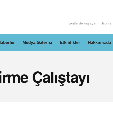
Kentlerde yaşayan milyonlarc
aberler
Medya Galerisi
Etkinlikler
Hakkımızda
irme Çalıştayı