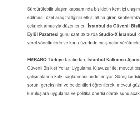
Description
Sürdürülebilir ulaşım kapsamında bisikletin kent içi ulaş
edilmesi, özel araç trafiğinin etkisi altına giren kentlerimi
çekmek amacıyla düzenlenen
“İstanbul’da Güvenli Bisi
Eylül Pazartesi
günü saat 09:30'da
Studio-X İstanbul
'd
yerel yönetimlerin ve konu üzerinde çalışmalar yürütmeken 
EMBARQ Türkiye
tarafından,
İstanbul Kalkınma Ajans
Güvenli Bisiklet Yolları Uygulama Kılavuzu” ile, mevcut bisi
çalışmalarına katkı sağlanması hedefleniyor. Süreç içerisin
sorun, gereksinim ve beklentileri öğrenilerek; mevcut güze
kuruluşlara uygulama ve politika önerisi olarak sunulacak