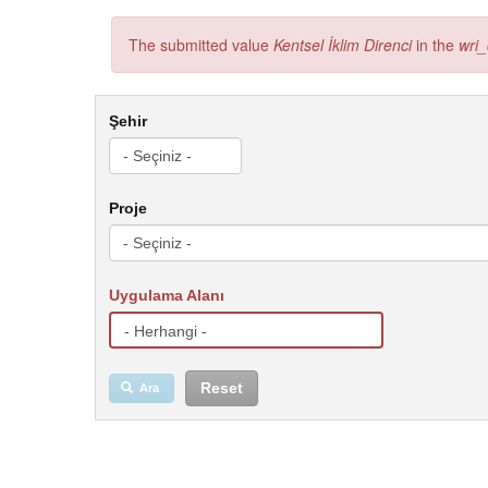
The submitted value
Kentsel İklim Direnci
in the
wri_
Hata mesajı
Şehir
Proje
Uygulama Alanı
Reset
Ara