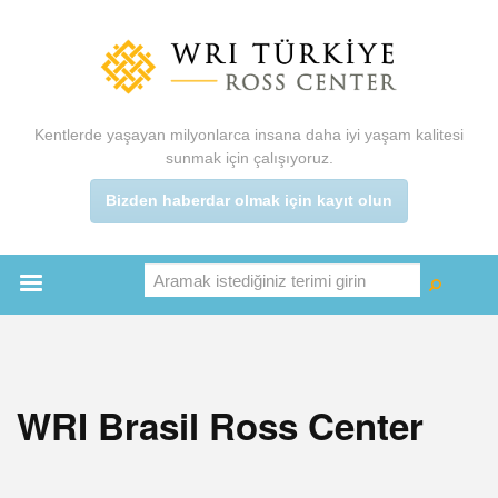
Ana
içeriğe
atla
Kentlerde yaşayan milyonlarca insana daha iyi yaşam kalitesi
sunmak için çalışıyoruz.
Bizden haberdar olmak için kayıt olun
Aramak istediğiniz terimi girin
Ara
Ara
Main
menu
WRI Brasil Ross Center