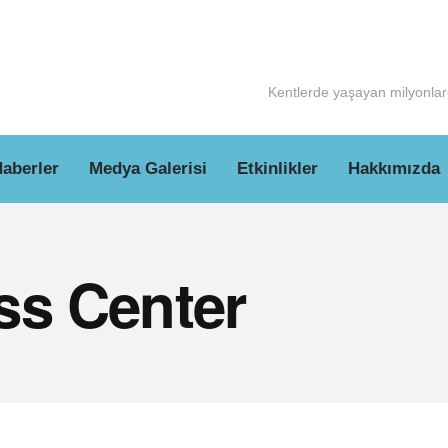
Kentlerde yaşayan milyonlarc
aberler
Medya Galerisi
Etkinlikler
Hakkımızda
ss Center