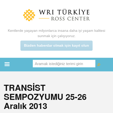
Ana
içeriğe
atla
Kentlerde yaşayan milyonlarca insana daha iyi yaşam kalitesi
sunmak için çalışıyoruz.
Bizden haberdar olmak için kayıt olun
Aramak istediğiniz terimi girin
Ara
Ara
Main
menu
TRANSİST
SEMPOZYUMU 25-26
Aralık 2013