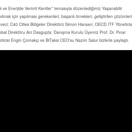
ı ve Enerjide Verimli Kentler” temasıyla düzenlediğimiz Yaşanabilir
mak için yapılması gerekenleri, başarılı örnekleri, geliştirilen çözümler
eci; C40 Cities Bölgeler Direktörü Simon Hansen; OECD ITF Yöneticis
lobal Direktöru Ani Dasgupta; Danışma Kurulu Üyemiz Prof. Dr. Pınar
ticisi Engin Çomakçı ve BiTaksi CEO'su Nazım Salur bizlerle paylaştı.