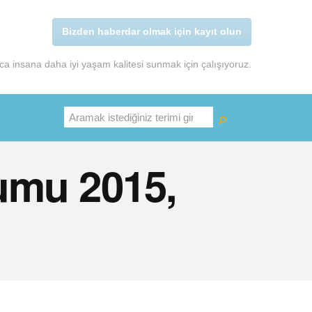
Bizden haberdar olmak için kayıt olun
a insana daha iyi yaşam kalitesi sunmak için çalışıyoruz.
Ara
umu 2015,