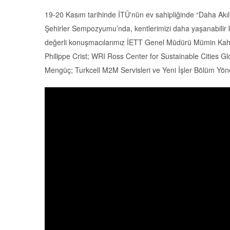
19-20 Kasım tarihinde İTÜ'nün ev sahipliğinde “Daha Akıll
Şehirler Sempozyumu’nda, kentlerimizi daha yaşanabilir kıl
değerli konuşmacılarımız İETT Genel Müdürü Mümin Kahv
Philippe Crist; WRI Ross Center for Sustainable Cities G
Mengüç; Turkcell M2M Servisleri ve Yeni İşler Bölüm Yöne