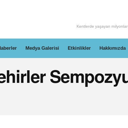
Kentlerde yaşayan milyonlarc
aberler
Medya Galerisi
Etkinlikler
Hakkımızda
Şehirler Sempozy