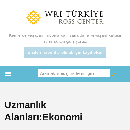
Ana
içeriğe
atla
Kentlerde yaşayan milyonlarca insana daha iyi yaşam kalitesi
sunmak için çalışıyoruz.
Bizden haberdar olmak için kayıt olun
Aramak istediğiniz terimi girin
Ara
Ara
Main
menu
Uzmanlık
Alanları:Ekonomi