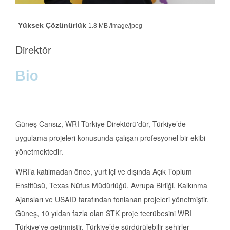
Yüksek Çözünürlük
1.8 MB /image/jpeg
Person Title
Direktör
Bio
Güneş Cansız, WRI Türkiye Direktörü'dür, Türkiye’de
uygulama projeleri konusunda çalışan profesyonel bir ekibi
yönetmektedir.
WRI’a katılmadan önce, yurt içi ve dışında Açık Toplum
Enstitüsü, Texas Nüfus Müdürlüğü, Avrupa Birliği, Kalkınma
Ajansları ve USAID tarafından fonlanan projeleri yönetmiştir.
Güneş, 10 yıldan fazla olan STK proje tecrübesini WRI
Türkiye'ye getirmiştir. Türkiye’de sürdürülebilir şehirler