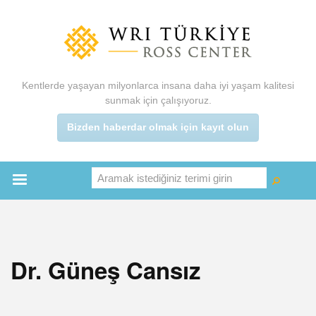
Ana
içeriğe
atla
Kentlerde yaşayan milyonlarca insana daha iyi yaşam kalitesi
sunmak için çalışıyoruz.
Bizden haberdar olmak için kayıt olun
Aramak istediğiniz terimi girin
Ara
Ara
Main
menu
Dr. Güneş Cansız