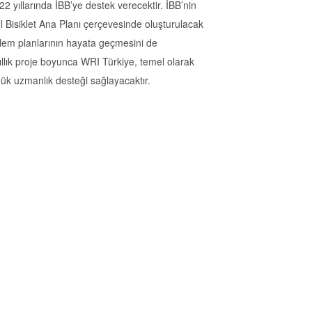
 yıllarında İBB’ye destek verecektir. İBB’nin
ul Bisiklet Ana Planı çerçevesinde oluşturulacak
eylem planlarının hayata geçmesini de
llık proje boyunca WRI Türkiye, temel olarak
nük uzmanlık desteği sağlayacaktır.