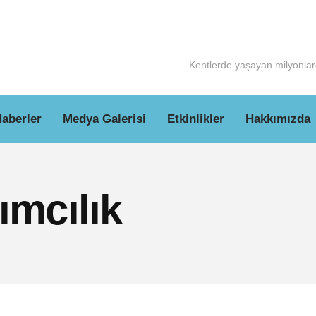
Kentlerde yaşayan milyonlarc
aberler
Medya Galerisi
Etkinlikler
Hakkımızda
lımcılık