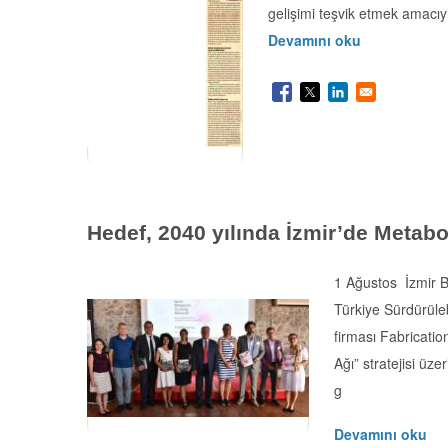
gelişimi teşvik etmek amacıyla
Devamını oku
Hedef, 2040 yılında İzmir’de Metabol
1 Ağustos İzmir B
Türkiye Sürdürüleb
firması Fabricatio
Ağı” stratejisi üze
g
Devamını oku