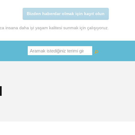
Bizden haberdar olmak için kayıt olun
a insana daha iyi yaşam kalitesi sunmak için çalışıyoruz.
Ara
ı