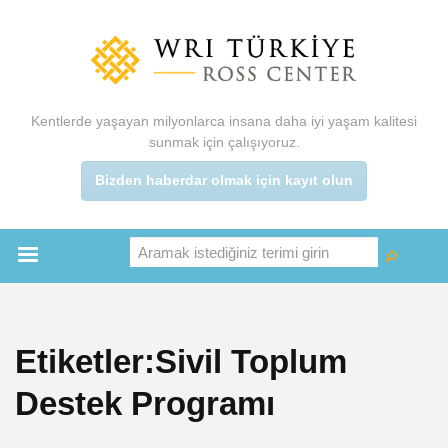
Ana
içeriğe
atla
Kentlerde yaşayan milyonlarca insana daha iyi yaşam kalitesi
sunmak için çalışıyoruz.
Bizden haberdar olmak için kayıt olun
Aramak istediğiniz terimi girin
Ara
Ara
Main
menu
Etiketler:Sivil Toplum
Destek Programı