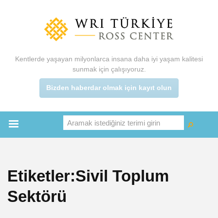
Ana
içeriğe
atla
Kentlerde yaşayan milyonlarca insana daha iyi yaşam kalitesi
sunmak için çalışıyoruz.
Bizden haberdar olmak için kayıt olun
Aramak istediğiniz terimi girin
Ara
Ara
Main
menu
Etiketler:Sivil Toplum
Sektörü