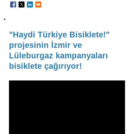
"Haydi Türkiye Bisiklete!"
projesinin İzmir ve
Lüleburgaz kampanyaları
bisiklete çağırıyor!