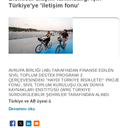
Türkiye'ye 'iletişim fonu'
AVRUPA BIRLIĞI (AB) TARAFINDAN FINANSE EDILEN
SIVIL TOPLUM DESTEK PROGRAMI 2
ÇERÇEVESINDEKI "HAYDI TÜRKIYE BISIKLETE!" PROJE
FONU, SIVIL TOPLUM KURULUŞU OLAN DÜNYA
KAYNAKLARI ENSTITÜSÜ (WRI) TÜRKIYE
SÜRDÜRÜLEBILIR ŞEHIRLER TARAFINDAN ALINDI.
Türkiye ve AB üyesi ü
Devamını oku