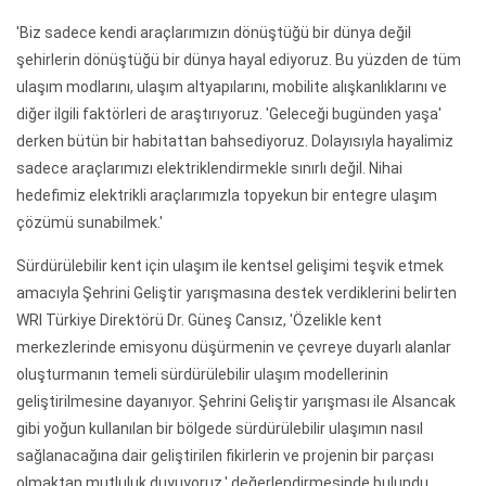
'Biz sadece kendi araçlarımızın dönüştüğü bir dünya değil
şehirlerin dönüştüğü bir dünya hayal ediyoruz. Bu yüzden de tüm
ulaşım modlarını, ulaşım altyapılarını, mobilite alışkanlıklarını ve
diğer ilgili faktörleri de araştırıyoruz. 'Geleceği bugünden yaşa'
derken bütün bir habitattan bahsediyoruz. Dolayısıyla hayalimiz
sadece araçlarımızı elektriklendirmekle sınırlı değil. Nihai
hedefimiz elektrikli araçlarımızla topyekun bir entegre ulaşım
çözümü sunabilmek.'
Sürdürülebilir kent için ulaşım ile kentsel gelişimi teşvik etmek
amacıyla Şehrini Geliştir yarışmasına destek verdiklerini belirten
WRI Türkiye Direktörü Dr. Güneş Cansız, 'Özelikle kent
merkezlerinde emisyonu düşürmenin ve çevreye duyarlı alanlar
oluşturmanın temeli sürdürülebilir ulaşım modellerinin
geliştirilmesine dayanıyor. Şehrini Geliştir yarışması ile Alsancak
gibi yoğun kullanılan bir bölgede sürdürülebilir ulaşımın nasıl
sağlanacağına dair geliştirilen fikirlerin ve projenin bir parçası
olmaktan mutluluk duyuyoruz.' değerlendirmesinde bulundu.