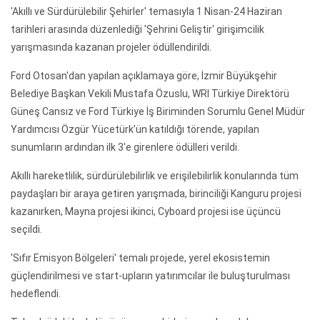
'Akıllı ve Sürdürülebilir Şehirler' temasıyla 1 Nisan-24 Haziran
tarihleri arasında düzenlediği 'Şehrini Geliştir' girişimcilik
yarışmasında kazanan projeler ödüllendirildi.
Ford Otosan'dan yapılan açıklamaya göre, İzmir Büyükşehir
Belediye Başkan Vekili Mustafa Özuslu, WRI Türkiye Direktörü
Güneş Cansız ve Ford Türkiye İş Biriminden Sorumlu Genel Müdür
Yardımcısı Özgür Yücetürk’ün katıldığı törende, yapılan
sunumların ardından ilk 3'e girenlere ödülleri verildi.
Akıllı hareketlilik, sürdürülebilirlik ve erişilebilirlik konularında tüm
paydaşları bir araya getiren yarışmada, birinciliği Kanguru projesi
kazanırken, Mayna projesi ikinci, Cyboard projesi ise üçüncü
seçildi.
'Sıfır Emisyon Bölgeleri' temalı projede, yerel ekosistemin
güçlendirilmesi ve start-upların yatırımcılar ile buluşturulması
hedeflendi.