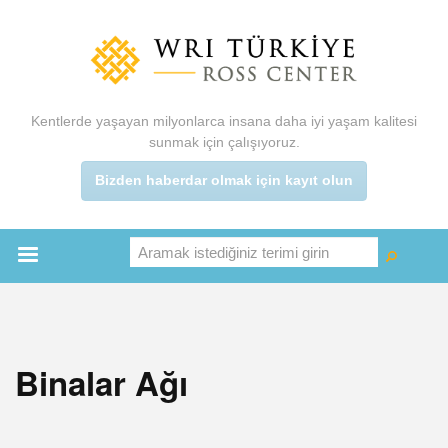
Ana
içeriğe
atla
Kentlerde yaşayan milyonlarca insana daha iyi yaşam kalitesi
sunmak için çalışıyoruz.
Bizden haberdar olmak için kayıt olun
Aramak istediğiniz terimi girin
Ara
Ara
Main
menu
Binalar Ağı