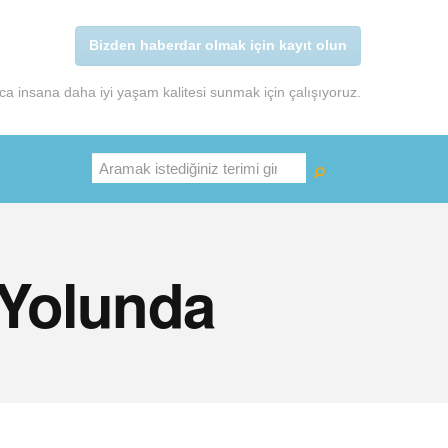
Bizden haberdar olmak için kayıt olun
a insana daha iyi yaşam kalitesi sunmak için çalışıyoruz.
Ara
 Yolunda