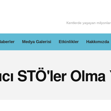
Kentlerde yaşayan milyonlarc
aberler
Medya Galerisi
Etkinlikler
Hakkımızda
cı STÖ'ler Olma