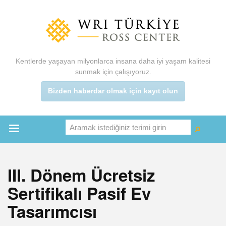
Ana
içeriğe
atla
Kentlerde yaşayan milyonlarca insana daha iyi yaşam kalitesi
sunmak için çalışıyoruz.
Bizden haberdar olmak için kayıt olun
Aramak istediğiniz terimi girin
Ara
Ara
Main
menu
III. Dönem Ücretsiz
Sertifikalı Pasif Ev
Tasarımcısı