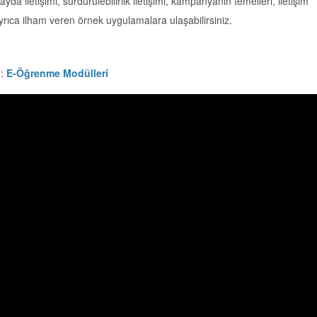
fayda iletişimi, sürdürülebilirlik iletişimi, kampanyanın temelleri, iletişim
, ayrıca ilham veren örnek uygulamalara ulaşabilirsiniz.
n:
E-Öğrenme Modülleri