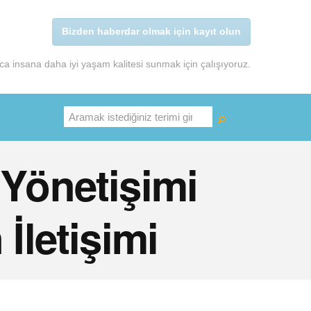
Bizden haberdar olmak için kayıt olun
a insana daha iyi yaşam kalitesi sunmak için çalışıyoruz.
Ara
 Yönetişimi
İletişimi