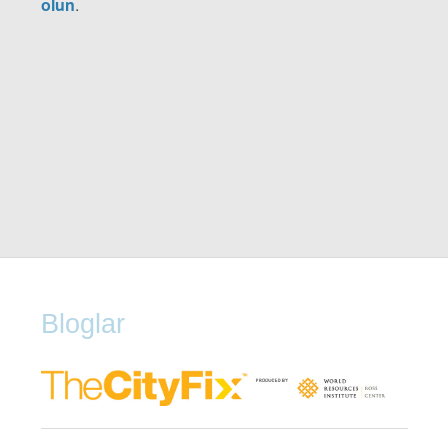
olun
.
Bloglar