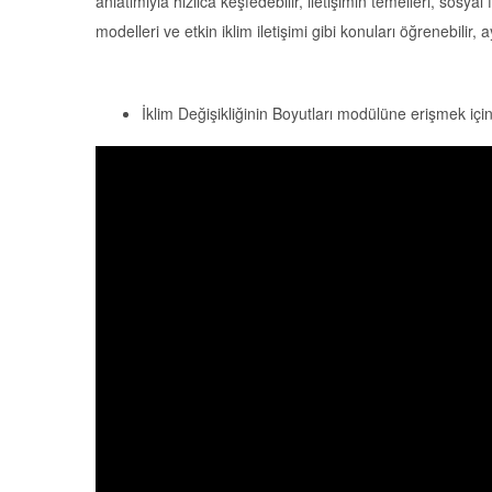
anlatımıyla hızlıca keşfedebilir, iletişimin temelleri, sosyal 
modelleri ve etkin iklim iletişimi gibi konuları öğrenebilir
İklim Değişikliğinin Boyutları modülüne erişmek içi