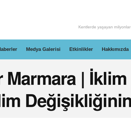
Kentlerde yaşayan milyonlarc
aberler
Medya Galerisi
Etkinlikler
Hakkımızda
r Marmara | İklim
im Değişikliğinin 