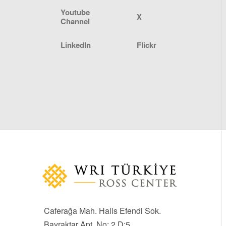
Youtube
X
Channel
LinkedIn
Flickr
Caferağa Mah. Halis Efendi Sok.
Bayraktar Apt. No: 2 D:5