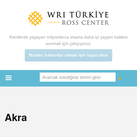
Ana
içeriğe
atla
Kentlerde yaşayan milyonlarca insana daha iyi yaşam kalitesi
sunmak için çalışıyoruz.
Bizden haberdar olmak için kayıt olun
Aramak istediğiniz terimi girin
Ara
Ara
Main
menu
Akra