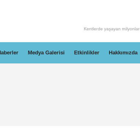
Kentlerde yaşayan milyonlarc
aberler
Medya Galerisi
Etkinlikler
Hakkımızda