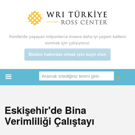
Ana
içeriğe
atla
Kentlerde yaşayan milyonlarca insana daha iyi yaşam kalitesi
sunmak için çalışıyoruz.
Bizden haberdar olmak için kayıt olun
Aramak istediğiniz terimi girin
Ara
Ara
Main
menu
Eskişehir'de Bina
Verimliliği Çalıştayı