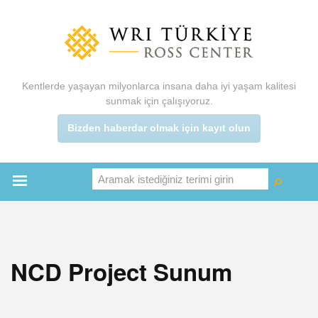
Ana
içeriğe
atla
Kentlerde yaşayan milyonlarca insana daha iyi yaşam kalitesi
sunmak için çalışıyoruz.
Bizden haberdar olmak için kayıt olun
Aramak istediğiniz terimi girin
Ara
Ara
Main
menu
NCD Project Sunum