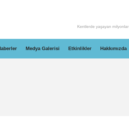
Kentlerde yaşayan milyonlarc
aberler
Medya Galerisi
Etkinlikler
Hakkımızda