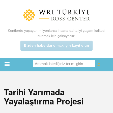
Ana
içeriğe
atla
Kentlerde yaşayan milyonlarca insana daha iyi yaşam kalitesi
sunmak için çalışıyoruz.
Bizden haberdar olmak için kayıt olun
Aramak istediğiniz terimi girin
Ara
Ara
Main
menu
Tarihi Yarımada
Yayalaştırma Projesi