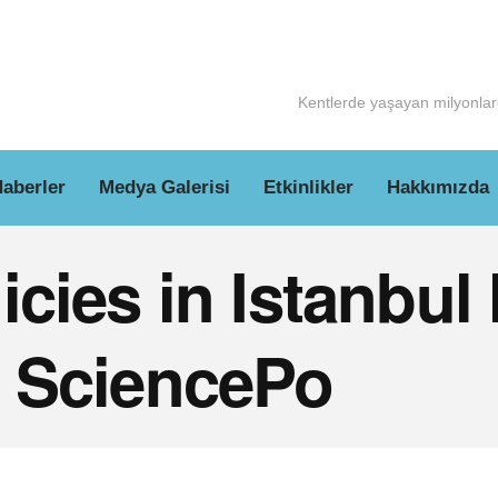
Kentlerde yaşayan milyonlarc
aberler
Medya Galerisi
Etkinlikler
Hakkımızda
icies in Istanbul
l SciencePo