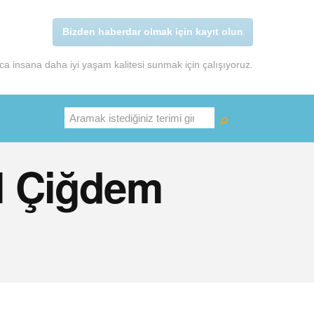
Bizden haberdar olmak için kayıt olun
a insana daha iyi yaşam kalitesi sunmak için çalışıyoruz.
Ara
 l Çiğdem