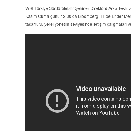
WRI Türkiye Sürdürülebilir Şehirler Direktörü Arzu Tekir
Kasım Cuma günü 12.30’da Bloomberg HT’de Ender Merter i
tasarrufu, yerel yönetim seviyesinde iletişim çalışmaları v