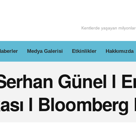
Kentlerde yaşayan milyonlarc
aberler
Medya Galerisi
Etkinlikler
Hakkımızda
Serhan Günel l E
kası l Bloomberg