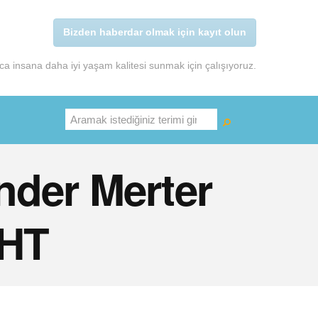
Bizden haberdar olmak için kayıt olun
a insana daha iyi yaşam kalitesi sunmak için çalışıyoruz.
Ara
nder Merter
 HT