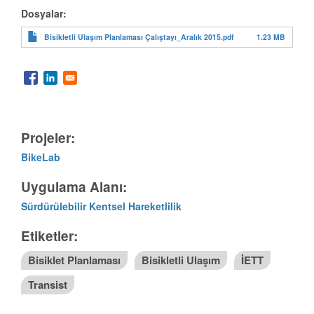
Dosyalar:
1.23 MB
Bisikletli Ulaşım Planlaması Çalıştayı_Aralık 2015.pdf
Projeler:
BikeLab
Uygulama Alanı:
Sürdürülebilir Kentsel Hareketlilik
Etiketler:
Bisiklet Planlaması
Bisikletli Ulaşım
İETT
Transist