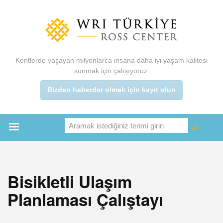
Ana
içeriğe
atla
Kentlerde yaşayan milyonlarca insana daha iyi yaşam kalitesi
sunmak için çalışıyoruz.
Bizden haberdar olmak için kayıt olun
Aramak istediğiniz terimi girin
Ara
Ara
Main
menu
Bisikletli Ulaşım
Planlaması Çalıştayı