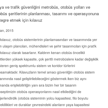
ya ve trafik güvenliğini metrobüs, otobüs yolları ve
obüs şeritlerinin planlanması, tasarımı ve operasyonuna
tegre etmek için kılavuz
san, 2015
kılavuz, otobüs sistemlerinin planlamasından ve tasarımında yer
n ulaşım plancıları, mühendisleri ve şehir tasarımcıları için prat!k
 kılavuz olarak tasarlanır. Kaldırım kenarı otobüs öncelikli
itlerden yüksek kapasite, çok şeritli metrobüslere kadar değişiklik
teren geniş spektrumlu sistem ve koridor türlerini
samaktadır. Kılavuzların temel amacı güvenliğin otobüs sistem
arımında nasıl geliştirilebileceğini göstermek iken biz aynı
anda erişilebilirliğin yanı sıra bizim her bir tasarım
septimizin otobüs operasyonlarını nasıl etkilediğini de
erlendirdik (otobüs sisteminin yolcu kapasitesi, filo boyutu
eklilikleri ve duraklar çevresindeki alanların yaya kapasitesi