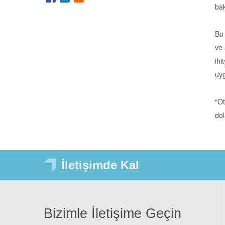
bak
Bu 
ve 
ihi
uyg
“Ot
dol
İletişimde Kal
Bizimle İletişime Geçin