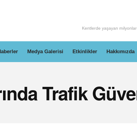
Kentlerde yaşayan milyonlarc
aberler
Medya Galerisi
Etkinlikler
Hakkımızda
ında Trafik Güve