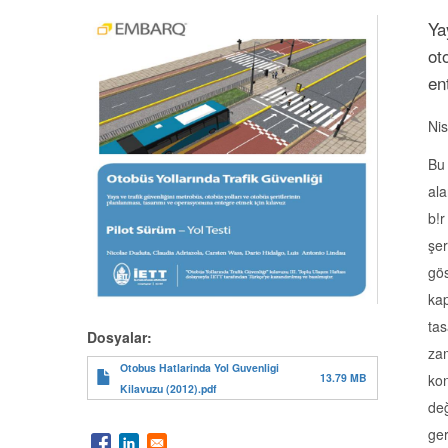
Ya
ot
en
Ni
Bu 
ala
b!r
şer
gös
kap
tas
Dosyalar:
zam
Otobus Hatlarinda Yol Guvenligi
kon
13.79 MB
Kilavuzu (2012).pdf
değ
ger