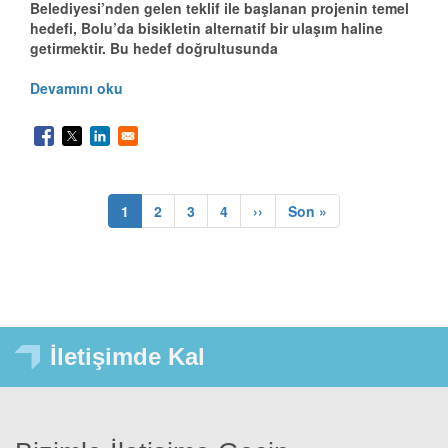
Belediyesi’nden gelen teklif ile başlanan projenin temel
hedefi, Bolu’da bisikletin alternatif bir ulaşım haline
getirmektir. Bu hedef doğrultusunda
Devamını oku
Şu
1
Sayfa
2
Sayfa
3
Sayfa
4
sonraki1
››
son
Son »
Sayfalama
an
kullanılan
sayfa
İletişimde Kal