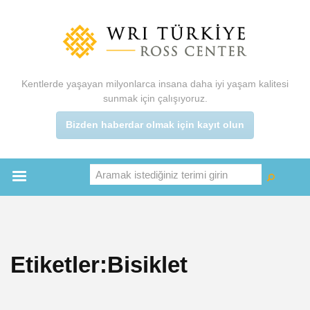
Ana
içeriğe
atla
Kentlerde yaşayan milyonlarca insana daha iyi yaşam kalitesi
sunmak için çalışıyoruz.
Bizden haberdar olmak için kayıt olun
Aramak istediğiniz terimi girin
Ara
Ara
Main
menu
Etiketler:Bisiklet