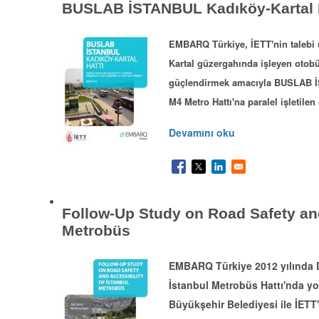
BUSLAB İSTANBUL Kadıköy-Kartal H
EMBARQ Türkiye, İETT'nin talebi 
Kartal güzergahında işleyen otobüs
güçlendirmek amacıyla BUSLAB İS
M4 Metro Hattı'na paralel işletilen
Devamını oku
Follow-Up Study on Road Safety and
Metrobüs
EMBARQ Türkiye 2012 yılında Da
İstanbul Metrobüs Hattı'nda yol
Büyükşehir Belediyesi ile İETT