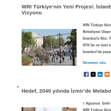
WRI Türkiye’nin Yeni Projesi: İstanb
Vizyonu
WRI Türkiye Sürd
Belediyesi Ulaşım
İstanbul'a Söz: Y
STK’lar ve özel s
İstanbul’da yaya
Devamını oku
Hedef, 2040 yılında İzmir’de Metabol
1 Ağustos İzmir 
WRI Türkiye Sürdü