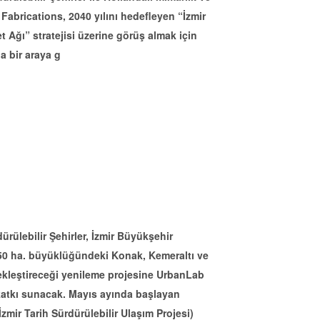
Fabrications, 2040 yılını hedefleyen “İzmir
t Ağı” stratejisi üzerine görüş almak için
la bir araya g
rülebilir Şehirler, İzmir Büyükşehir
50 ha. büyüklüğündeki Konak, Kemeraltı ve
ekleştireceği yenileme projesine UrbanLab
e katkı sunacak. Mayıs ayında başlayan
zmir Tarih Sürdürülebilir Ulaşım Projesi)