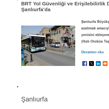
BRT Yol Güvenliği ve Erişilebilirli
Şanlıurfa'da
Şanlıurfa Büyükş
azaltmak amacıyl
yenisini ekleyer
(Hızlı Otobüs Taş
Devamını oku
Şanlıurfa