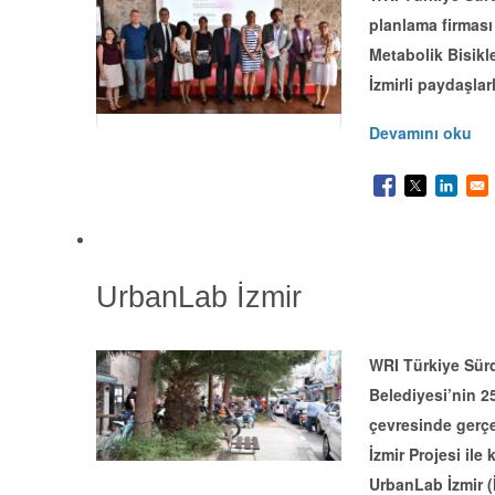
planlama firması 
Metabolik Bisikle
İzmirli paydaşlar
Devamını oku
UrbanLab İzmir
WRI Türkiye Sürdü
Belediyesi’nin 2
çevresinde gerç
İzmir Projesi il
UrbanLab İzmir (İ