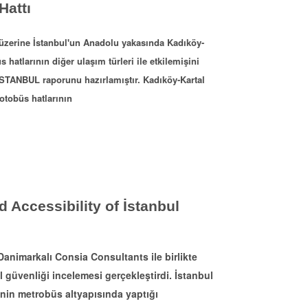
attı
üzerine İstanbul'un Anadolu yakasında Kadıköy-
 hatlarının diğer ulaşım türleri ile etkilemişini
TANBUL raporunu hazırlamıştır. Kadıköy-Kartal
 otobüs hatlarının
 Accessibility of İstanbul
nimarkalı Consia Consultants ile birlikte
 güvenliği incelemesi gerçekleştirdi. İstanbul
'nin metrobüs altyapısında yaptığı