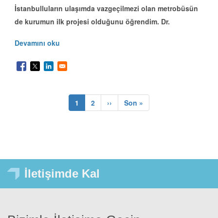
İstanbulluların ulaşımda vazgeçilmezi olan metrobüsün
de kurumun ilk projesi olduğunu öğrendim. Dr.
Devamını oku
Şu
1
Sayfa
2
sonraki1
››
son
Son »
Sayfalama
an
kullanılan
sayfa
İletişimde Kal