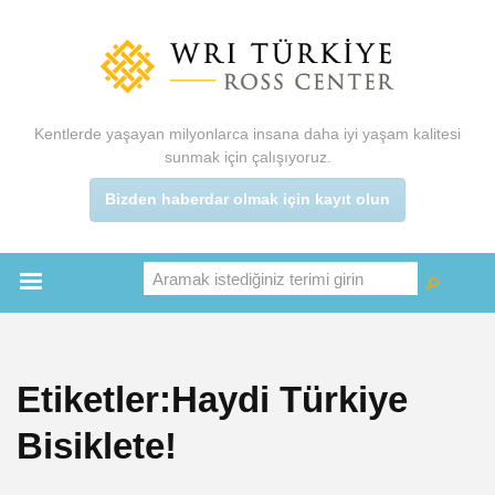
Ana
içeriğe
atla
Kentlerde yaşayan milyonlarca insana daha iyi yaşam kalitesi
sunmak için çalışıyoruz.
Bizden haberdar olmak için kayıt olun
Aramak istediğiniz terimi girin
Ara
Ara
Main
menu
Etiketler:Haydi Türkiye
Bisiklete!