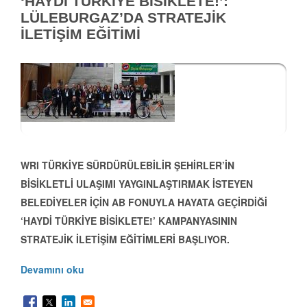
‘HAYDİ TÜRKİYE BİSİKLETE!’:
LÜLEBURGAZ’DA STRATEJİK
İLETİŞİM EĞİTİMİ
WRI TÜRKİYE SÜRDÜRÜLEBİLİR ŞEHİRLER’İN
BİSİKLETLİ ULAŞIMI YAYGINLAŞTIRMAK İSTEYEN
BELEDİYELER İÇİN AB FONUYLA HAYATA GEÇİRDİĞİ
‘HAYDİ TÜRKİYE BİSİKLETE!’ KAMPANYASININ
STRATEJİK İLETİŞİM EĞİTİMLERİ BAŞLIYOR.
Devamını oku