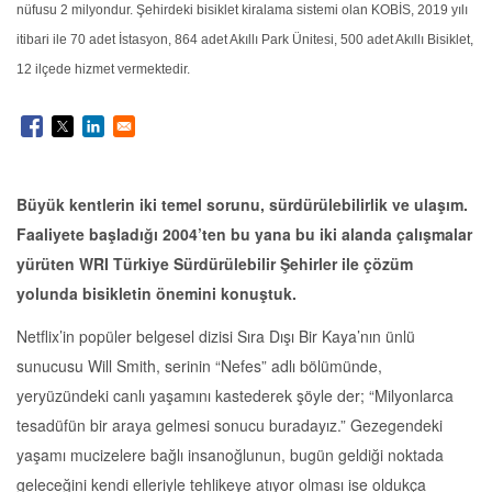
nüfusu 2 milyondur. Şehirdeki bisiklet kiralama sistemi olan KOBİS, 2019 yılı
itibari ile 70 adet İstasyon, 864 adet Akıllı Park Ünitesi, 500 adet Akıllı Bisiklet,
12 ilçede hizmet vermektedir.
Büyük kentlerin iki temel sorunu, sürdürülebilirlik ve ulaşım.
Faaliyete başladığı 2004’ten bu yana bu iki alanda çalışmalar
yürüten WRI Türkiye Sürdürülebilir Şehirler ile çözüm
yolunda bisikletin önemini konuştuk.
Netflix’in popüler belgesel dizisi Sıra Dışı Bir Kaya’nın ünlü
sunucusu Will Smith, serinin “Nefes” adlı bölümünde,
yeryüzündeki canlı yaşamını kastederek şöyle der; “Milyonlarca
tesadüfün bir araya gelmesi sonucu buradayız.” Gezegendeki
yaşamı mucizelere bağlı insanoğlunun, bugün geldiği noktada
geleceğini kendi elleriyle tehlikeye atıyor olması ise oldukça