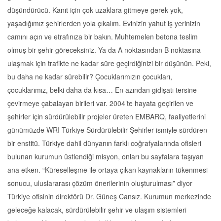
düşündürücü. Kanıt için çok uzaklara gitmeye gerek yok,
yaşadığımız şehirlerden yola çıkalım. Evinizin yahut iş yerinizin
camını açın ve etrafınıza bir bakın. Muhtemelen betona teslim
olmuş bir şehir göreceksiniz. Ya da A noktasından B noktasına
ulaşmak için trafikte ne kadar süre geçirdiğinizi bir düşünün. Peki,
bu daha ne kadar sürebilir? Çocuklarımızın çocukları,
çocuklarımız, belki daha da kısa… En azından gidişatı tersine
çevirmeye çabalayan birileri var. 2004’te hayata geçirilen ve
şehirler için sürdürülebilir projeler üreten EMBARQ, faaliyetlerini
günümüzde WRI Türkiye Sürdürülebilir Şehirler ismiyle sürdüren
bir enstitü. Türkiye dahil dünyanın farklı coğrafyalarında ofisleri
bulunan kurumun üstlendiği misyon, onları bu sayfalara taşıyan
ana etken. “Küreselleşme ile ortaya çıkan kaynakların tükenmesi
sonucu, uluslararası çözüm önerilerinin oluşturulması” diyor
Türkiye ofisinin direktörü Dr. Güneş Cansız. Kurumun merkezinde
geleceğe kalacak, sürdürülebilir şehir ve ulaşım sistemleri