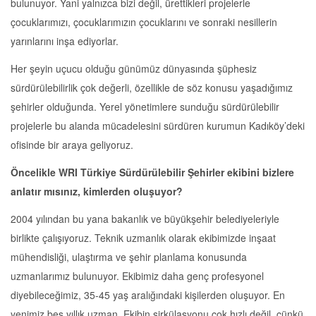
bulunuyor. Yani yalnızca bizi değil, ürettikleri projelerle
çocuklarımızı, çocuklarımızın çocuklarını ve sonraki nesillerin
yarınlarını inşa ediyorlar.
Her şeyin uçucu olduğu günümüz dünyasında şüphesiz
sürdürülebilirlik çok değerli, özellikle de söz konusu yaşadığımız
şehirler olduğunda. Yerel yönetimlere sunduğu sürdürülebilir
projelerle bu alanda mücadelesini sürdüren kurumun Kadıköy’deki
ofisinde bir araya geliyoruz.
Öncelikle WRI Türkiye Sürdürülebilir Şehirler ekibini bizlere
anlatır mısınız, kimlerden oluşuyor?
2004 yılından bu yana bakanlık ve büyükşehir belediyeleriyle
birlikte çalışıyoruz. Teknik uzmanlık olarak ekibimizde inşaat
mühendisliği, ulaştırma ve şehir planlama konusunda
uzmanlarımız bulunuyor. Ekibimiz daha genç profesyonel
diyebileceğimiz, 35-45 yaş aralığındaki kişilerden oluşuyor. En
yenimiz beş yıllık uzman. Ekibin sirkülasyonu çok hızlı değil, çünkü