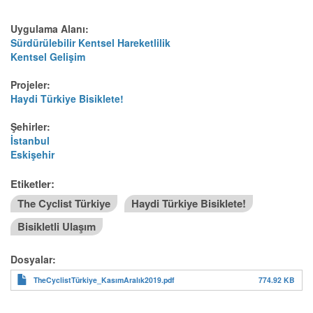
Uygulama Alanı:
Sürdürülebilir Kentsel Hareketlilik
Kentsel Gelişim
Projeler:
Haydi Türkiye Bisiklete!
Şehirler:
İstanbul
Eskişehir
Etiketler:
The Cyclist Türkiye
Haydi Türkiye Bisiklete!
Bisikletli Ulaşım
Dosyalar:
TheCyclistTürkiye_KasımAralık2019.pdf
774.92 KB