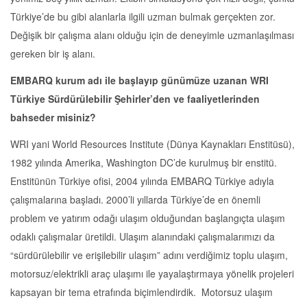
Türkiye’de bu gibi alanlarla ilgili uzman bulmak gerçekten zor.
Değişik bir çalışma alanı olduğu için de deneyimle uzmanlaşılması
gereken bir iş alanı.
EMBARQ kurum adı ile başlayıp günümüze uzanan WRI
Türkiye Sürdürülebilir Şehirler’den ve faaliyetlerinden
bahseder misiniz?
WRI yani World Resources Institute (Dünya Kaynakları Enstitüsü),
1982 yılında Amerika, Washington DC’de kurulmuş bir enstitü.
Enstitünün Türkiye ofisi, 2004 yılında EMBARQ Türkiye adıyla
çalışmalarına başladı. 2000’li yıllarda Türkiye’de en önemli
problem ve yatırım odağı ulaşım olduğundan başlangıçta ulaşım
odaklı çalışmalar üretildi. Ulaşım alanındaki çalışmalarımızı da
“sürdürülebilir ve erişilebilir ulaşım” adını verdiğimiz toplu ulaşım,
motorsuz/elektrikli araç ulaşımı ile yayalaştırmaya yönelik projeleri
kapsayan bir tema etrafında biçimlendirdik. Motorsuz ulaşım