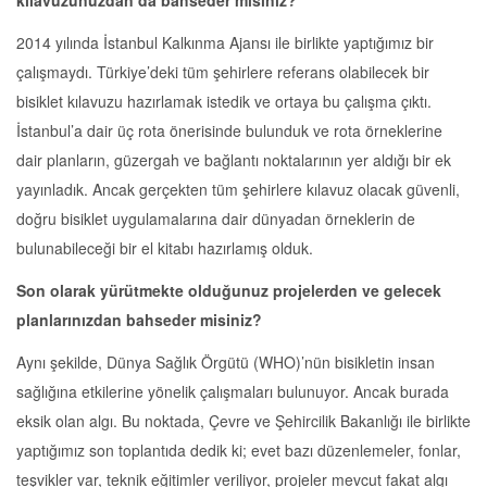
kılavuzunuzdan da bahseder misiniz?
2014 yılında İstanbul Kalkınma Ajansı ile birlikte yaptığımız bir
çalışmaydı. Türkiye’deki tüm şehirlere referans olabilecek bir
bisiklet kılavuzu hazırlamak istedik ve ortaya bu çalışma çıktı.
İstanbul’a dair üç rota önerisinde bulunduk ve rota örneklerine
dair planların, güzergah ve bağlantı noktalarının yer aldığı bir ek
yayınladık. Ancak gerçekten tüm şehirlere kılavuz olacak güvenli,
doğru bisiklet uygulamalarına dair dünyadan örneklerin de
bulunabileceği bir el kitabı hazırlamış olduk.
Son olarak yürütmekte olduğunuz projelerden ve gelecek
planlarınızdan bahseder misiniz?
Aynı şekilde, Dünya Sağlık Örgütü (WHO)’nün bisikletin insan
sağlığına etkilerine yönelik çalışmaları bulunuyor. Ancak burada
eksik olan algı. Bu noktada, Çevre ve Şehircilik Bakanlığı ile birlikte
yaptığımız son toplantıda dedik ki; evet bazı düzenlemeler, fonlar,
teşvikler var, teknik eğitimler veriliyor, projeler mevcut fakat algı