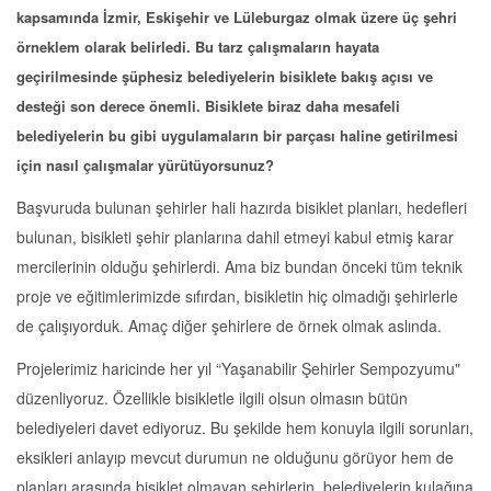
kapsamında İzmir, Eskişehir ve Lüleburgaz olmak üzere üç şehri
örneklem olarak belirledi.
Bu tarz çalışmaların hayata
geçirilmesinde şüphesiz belediyelerin bisiklete bakış açısı ve
desteği son derece önemli. Bisiklete biraz daha mesafeli
belediyelerin bu gibi uygulamaların bir parçası haline getirilmesi
için nasıl çalışmalar yürütüyorsunuz?
Başvuruda bulunan şehirler hali hazırda bisiklet planları, hedefleri
bulunan, bisikleti şehir planlarına dahil etmeyi kabul etmiş karar
mercilerinin olduğu şehirlerdi. Ama biz bundan önceki tüm teknik
proje ve eğitimlerimizde sıfırdan, bisikletin hiç olmadığı şehirlerle
de çalışıyorduk. Amaç diğer şehirlere de örnek olmak aslında.
Projelerimiz haricinde her yıl “Yaşanabilir Şehirler Sempozyumu"
düzenliyoruz. Özellikle bisikletle ilgili olsun olmasın bütün
belediyeleri davet ediyoruz. Bu şekilde hem konuyla ilgili sorunları,
eksikleri anlayıp mevcut durumun ne olduğunu görüyor hem de
planları arasında bisiklet olmayan şehirlerin, belediyelerin kulağına