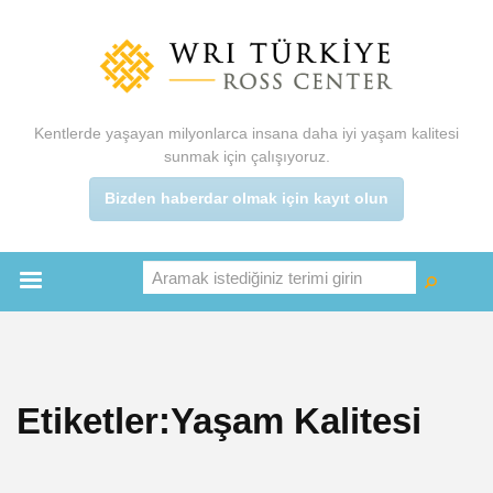
Ana
içeriğe
atla
Kentlerde yaşayan milyonlarca insana daha iyi yaşam kalitesi
sunmak için çalışıyoruz.
Bizden haberdar olmak için kayıt olun
Aramak istediğiniz terimi girin
Ara
Ara
Main
menu
Etiketler:Yaşam Kalitesi