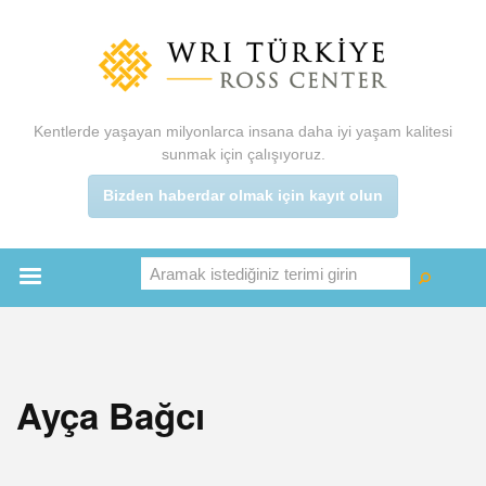
Ana
içeriğe
atla
Kentlerde yaşayan milyonlarca insana daha iyi yaşam kalitesi
sunmak için çalışıyoruz.
Bizden haberdar olmak için kayıt olun
Aramak istediğiniz terimi girin
Ara
Ara
Main
menu
Ayça Bağcı