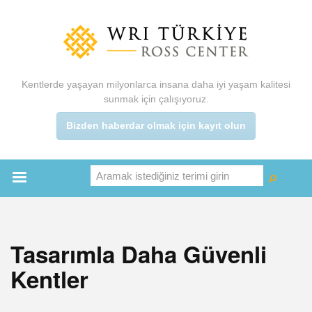
Ana
içeriğe
atla
Kentlerde yaşayan milyonlarca insana daha iyi yaşam kalitesi
sunmak için çalışıyoruz.
Bizden haberdar olmak için kayıt olun
Aramak istediğiniz terimi girin
Ara
Ara
Main
menu
Tasarımla Daha Güvenli
Kentler