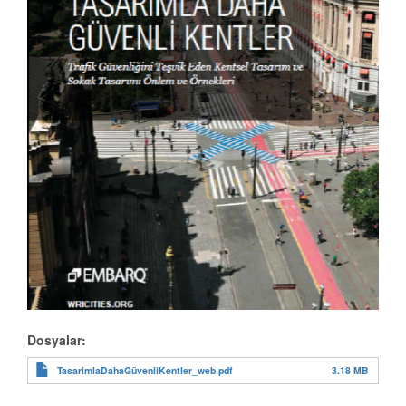
Dosyalar:
3.18 MB
TasarimlaDahaGüvenliKentler_web.pdf