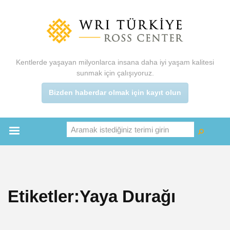
Ana
içeriğe
atla
Kentlerde yaşayan milyonlarca insana daha iyi yaşam kalitesi
sunmak için çalışıyoruz.
Bizden haberdar olmak için kayıt olun
Aramak istediğiniz terimi girin
Ara
Ara
Main
menu
Etiketler:Yaya Durağı