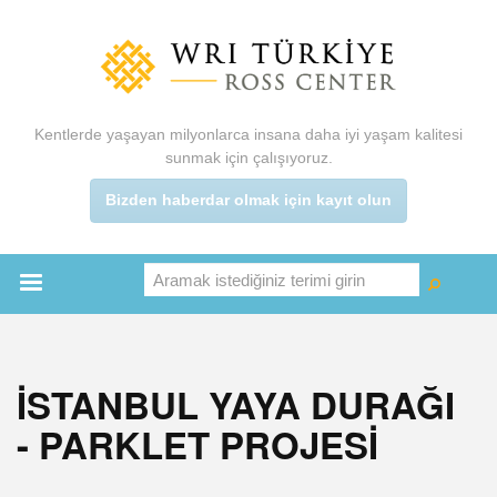
Ana
içeriğe
atla
Kentlerde yaşayan milyonlarca insana daha iyi yaşam kalitesi
sunmak için çalışıyoruz.
Bizden haberdar olmak için kayıt olun
Aramak istediğiniz terimi girin
Ara
Ara
Main
menu
İSTANBUL YAYA DURAĞI
- PARKLET PROJESİ