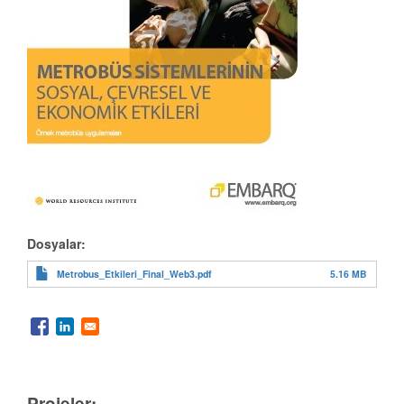
Dosyalar:
5.16 MB
Metrobus_Etkileri_Final_Web3.pdf
Projeler: