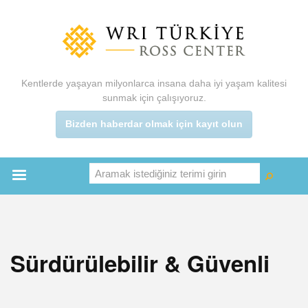
Ana
içeriğe
atla
Kentlerde yaşayan milyonlarca insana daha iyi yaşam kalitesi
sunmak için çalışıyoruz.
Bizden haberdar olmak için kayıt olun
Aramak istediğiniz terimi girin
Ara
Ara
Main
menu
Sürdürülebilir & Güvenli