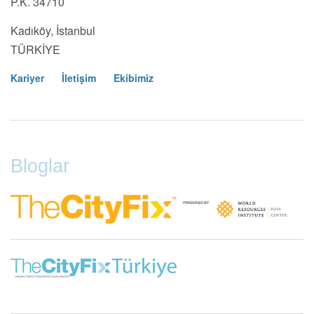
P.K. 34710
Kadıköy, İstanbul
TÜRKİYE
Kariyer
İletişim
Ekibimiz
Footer
Menu
Bloglar