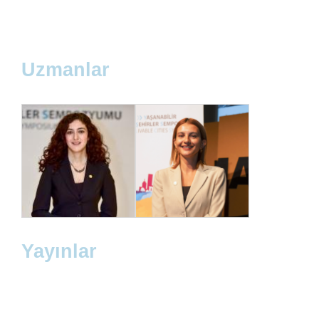
Uzmanlar
Yayınlar
Dr. Meltem Bayraktar
Tuğçe Üzümoğlu