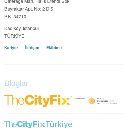
Caferağa Mah. Halis Efendi Sok.
Bayraktar Apt. No: 2 D:5
P.K. 34710
Kadıköy, İstanbul
TÜRKİYE
Kariyer
İletişim
Ekibimiz
Footer
Menu
Bloglar