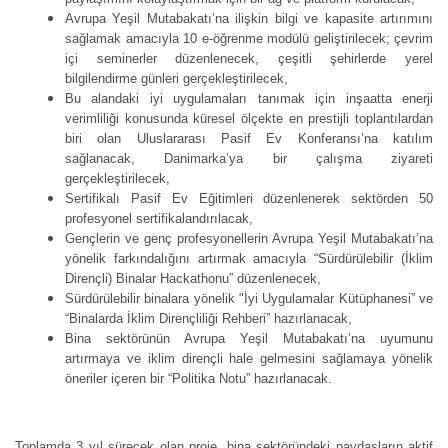
Avrupa Yeşil Mutabakatı’na ilişkin bilgi ve kapasite artırımını
sağlamak amacıyla 10 e-öğrenme modülü geliştirilecek; çevrim
içi seminerler düzenlenecek, çeşitli şehirlerde yerel
bilgilendirme günleri gerçekleştirilecek,
Bu alandaki iyi uygulamaları tanımak için inşaatta enerji
verimliliği konusunda küresel ölçekte en prestijli toplantılardan
biri olan Uluslararası Pasif Ev Konferansı’na katılım
sağlanacak, Danimarka’ya bir çalışma ziyareti
gerçekleştirilecek,
Sertifikalı Pasif Ev Eğitimleri düzenlenerek sektörden 50
profesyonel sertifikalandırılacak,
Gençlerin ve genç profesyonellerin Avrupa Yeşil Mutabakatı’na
yönelik farkındalığını artırmak amacıyla “Sürdürülebilir (İklim
Dirençli) Binalar Hackathonu” düzenlenecek,
Sürdürülebilir binalara yönelik "İyi Uygulamalar Kütüphanesi” ve
“Binalarda İklim Dirençliliği Rehberi” hazırlanacak,
Bina sektörünün Avrupa Yeşil Mutabakatı’na uyumunu
artırmaya ve iklim dirençli hale gelmesini sağlamaya yönelik
öneriler içeren bir “Politika Notu” hazırlanacak.
T
oplamda 3 yıl sürecek olan proje, bina sektöründeki paydaşların aktif