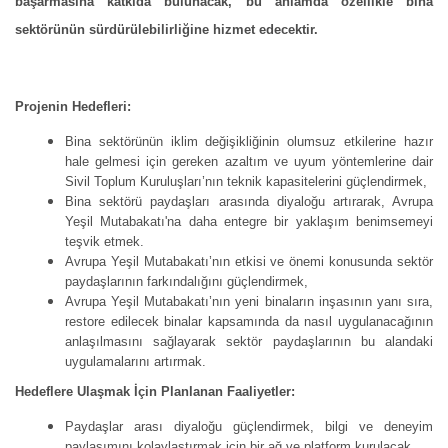
başarmasına katkıda bulunacak, bu anlamda özellikle bina
sektörünün sürdürülebilirliğine hizmet edecektir.
Projenin Hedefleri:
Bina sektörünün iklim değişikliğinin olumsuz etkilerine hazır
hale gelmesi için gereken azaltım ve uyum yöntemlerine dair
Sivil Toplum Kuruluşları’nın teknik kapasitelerini güçlendirmek,
Bina sektörü paydaşları arasında diyaloğu artırarak, Avrupa
Yeşil Mutabakatı'na daha entegre bir yaklaşım benimsemeyi
teşvik etmek.
Avrupa Yeşil Mutabakatı’nın etkisi ve önemi konusunda sektör
paydaşlarının farkındalığını güçlendirmek,
Avrupa Yeşil Mutabakatı’nın yeni binaların inşasının yanı sıra,
restore edilecek binalar kapsamında da nasıl uygulanacağının
anlaşılmasını sağlayarak sektör paydaşlarının bu alandaki
uygulamalarını artırmak.
Hedeflere Ulaşmak İçin Planlanan Faaliyetler:
Paydaşlar arası diyaloğu güçlendirmek, bilgi ve deneyim
paylaşımını kolaylaştırmak için bir ağ ve platform kurulacak,